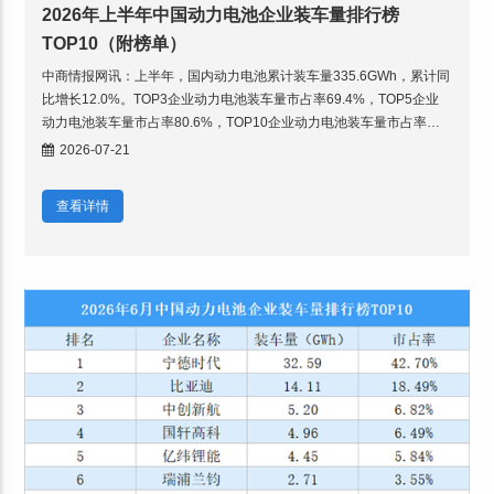
2026年上半年中国动力电池企业装车量排行榜
TOP10（附榜单）
中商情报网讯：上半年，国内动力电池累计装车量335.6GWh，累计同
比增长12.0%。TOP3企业动力电池装车量市占率69.4%，TOP5企业
动力电池装车量市占率80.6%，TOP10企业动力电池装车量市占率
93.9%。 其中，宁德时代动
2026-07-21
查看详情