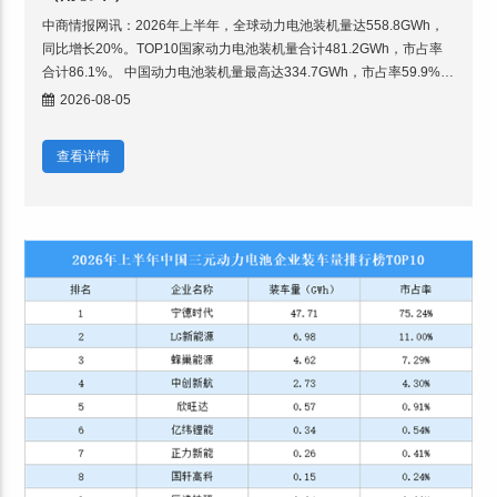
中商情报网讯：2026年上半年，全球动力电池装机量达558.8GWh，
同比增长20%。TOP10国家动力电池装机量合计481.2GWh，市占率
合计86.1%。 中国动力电池装机量最高达334.7GWh，市占率59.9%。
美国、德国动力电池
2026-08-05
查看详情