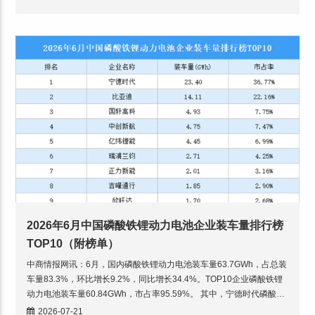
2026年6月中国磷酸铁锂动力电池企业装车量排行榜
TOP10（附榜单）
中商情报网讯：6月，国内磷酸铁锂动力电池装车量63.7GWh，占总装
车量83.3%，环比增长9.2%，同比增长34.4%。TOP10企业磷酸铁锂
动力电池装车量60.84GWh，市占率95.59%。 其中，宁德时代磷酸铁
锂动力电池装车量23
2026-07-21