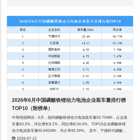
2026年6月中国磷酸铁锂动力电池企业装车量排行榜
TOP10（附榜单）
中商情报网讯：6月，国内磷酸铁锂动力电池装车量63.7GWh，占总装
车量83.3%，环比增长9.2%，同比增长34.4%。TOP10企业磷酸铁锂
动力电池装车量60.84GWh，市占率95.59%。 其中，宁德时代磷酸铁
锂动力电池装车量23
2026-07-21