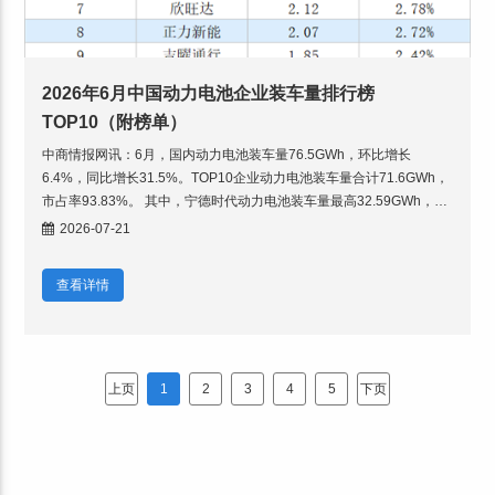
2026年6月中国动力电池企业装车量排行榜
TOP10（附榜单）
中商情报网讯：6月，国内动力电池装车量76.5GWh，环比增长
6.4%，同比增长31.5%。TOP10企业动力电池装车量合计71.6GWh，
市占率93.83%。 其中，宁德时代动力电池装车量最高32.59GWh，市
占率42.70%。比亚迪
2026-07-21
查看详情
上页
1
2
3
4
5
下页